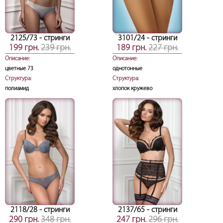
2125/73
- стринги
3101/24
- стринги
199 грн.
239 грн.
189 грн.
227 грн.
Описание:
Описание:
цветные 73
однотонные
Структура:
Структура:
полиамид
хлопок кружево
2118/28
- стринги
2137/65
- стринги
290 грн.
348 грн.
247 грн.
296 грн.