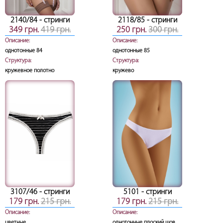
2140/84
- стринги
2118/85
- стринги
349 грн.
419 грн.
250 грн.
300 грн.
Описание:
Описание:
однотонные 84
однотонные 85
Структура:
Структура:
кружевное полотно
кружево
3107/46
- стринги
5101
- стринги
179 грн.
215 грн.
179 грн.
215 грн.
Описание:
Описание:
цветные
однотонные плоский шов