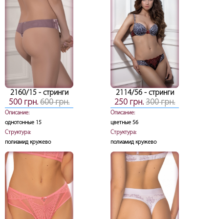
2160/15
- стринги
2114/56
- стринги
500 грн.
600 грн.
250 грн.
300 грн.
Описание:
Описание:
однотонные 15
цветные 56
Структура:
Структура:
полиамид кружево
полиамид кружево