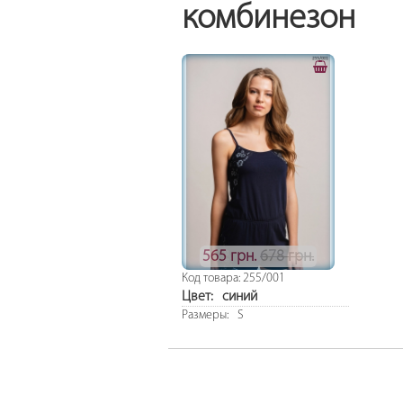
комбинезон
565 грн.
678 грн.
Код товара: 255/001
Цвет:
синий
Размеры:
S